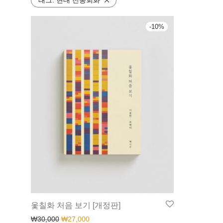
태그:
현대 전통회화
-
10
%
옻칠화 처음 보기 [개정판]
₩
30,000
₩
27,000