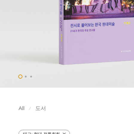
All
도서
⁄