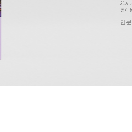
21세
톺아본
인문