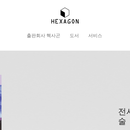
출판회사 헥사곤
도서
서비스
전
술