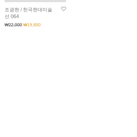
조광현 / 한국현대미술
선 064
₩
22,000
₩
19,800