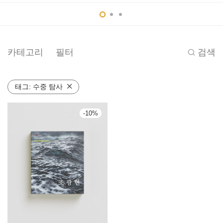
카테고리
필터
검색
태그:
수중 탐사
-
10
%