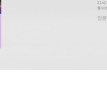
21세
톺아본
인문