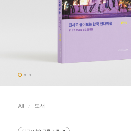
All
도서
⁄