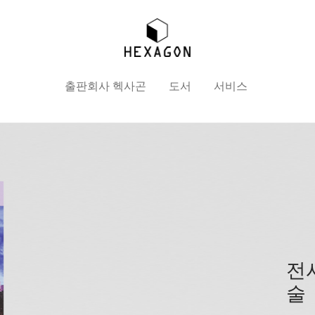
출판회사 헥사곤
도서
서비스
전
술