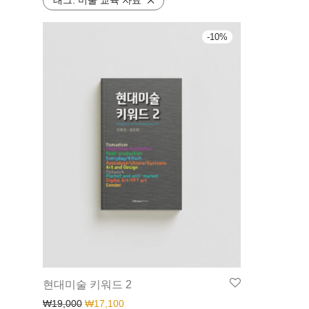
태그:
미술 교육 자료
-
10
%
현대미술 키워드 2
₩
19,000
₩
17,100